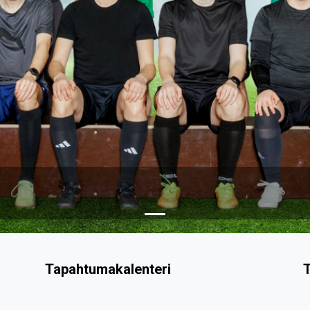
Tapahtumakalenteri
T