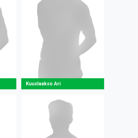
Kuuslaakso Ari