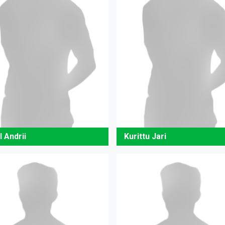
 Andrii
Kurittu Jari