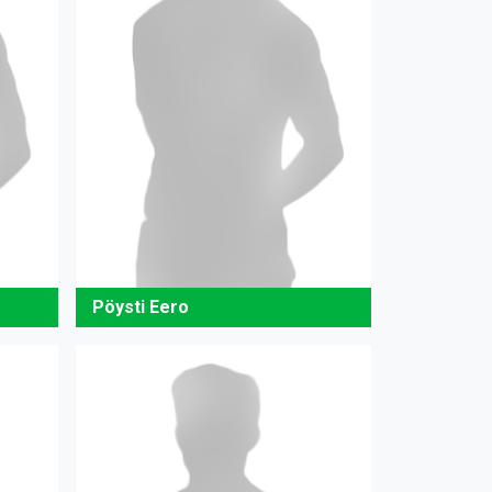
Pöysti Eero