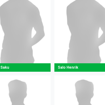
a Saku
Salo Henrik