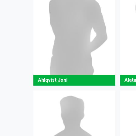
Ahlqvist Joni
Alata