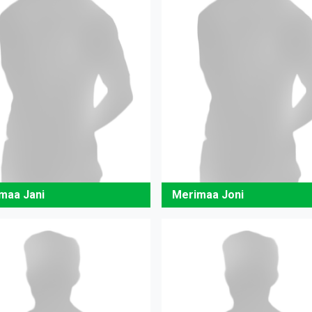
maa Jani
Merimaa Joni