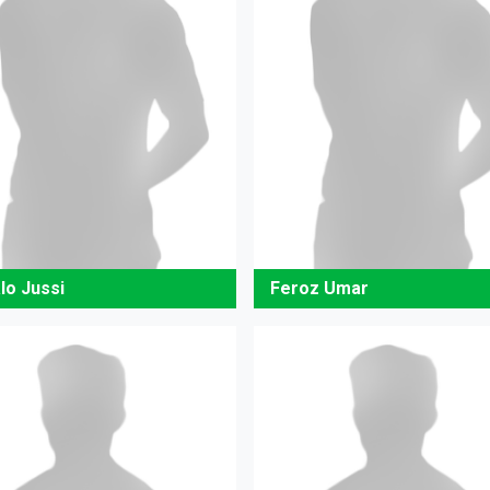
lo Jussi
Feroz Umar