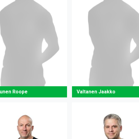
unen Roope
Valtanen Jaakko