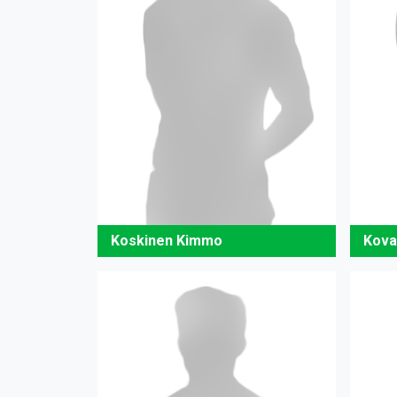
Koskinen Kimmo
Koval