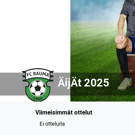
Previous
ÄijÄt 2025
Viimeisimmät ottelut
Ei otteluita