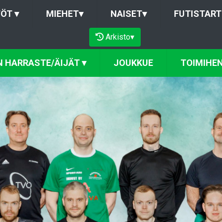
TÖT
▾
MIEHET
▾
NAISET
▾
FUTISTART
Arkisto
▾
N HARRASTE/ÄIJÄT
▾
JOUKKUE
TOIMIHEN