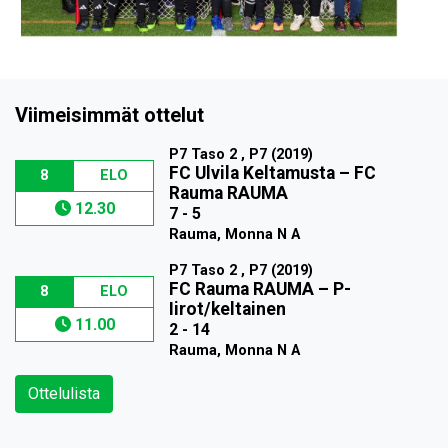
Viimeisimmät ottelut
P7 Taso 2 , P7 (2019)
FC Ulvila Keltamusta
–
FC
8
ELO
Rauma RAUMA
12.30
7 - 5
Rauma, Monna N A
P7 Taso 2 , P7 (2019)
FC Rauma RAUMA
–
P-
8
ELO
Iirot/keltainen
11.00
2 - 14
Rauma, Monna N A
Ottelulista