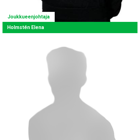
Joukkueenjohtaja
Holmstén Elena