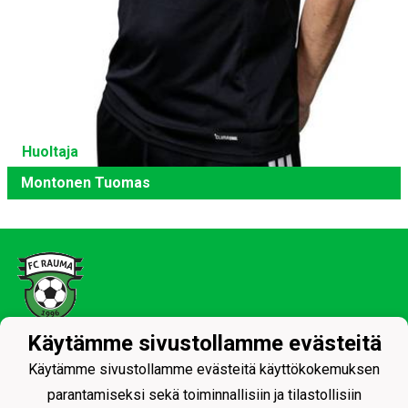
Huoltaja
Montonen Tuomas
Käytämme sivustollamme evästeitä
Tietosuojaseloste
Käytämme sivustollamme evästeitä käyttökokemuksen
FC Rauma ry, Football Club Rauma ry
parantamiseksi sekä toiminnallisiin ja tilastollisiin