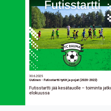
30.6.2025
Uutinen
-
Futisstartti tytöt ja pojat (2020-2022)
Futisstartti jää kesätauolle – toiminta jat
elokuussa