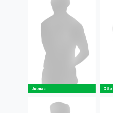
Joonas
Otto