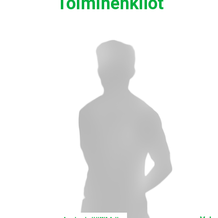
Toimihenkilöt