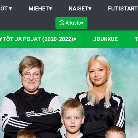
TÖT
▾
MIEHET
▾
NAISET
▾
FUTISTART
Arkisto
▾
YTÖT JA POJAT (2020-2022)
▾
JOUKKUE
T