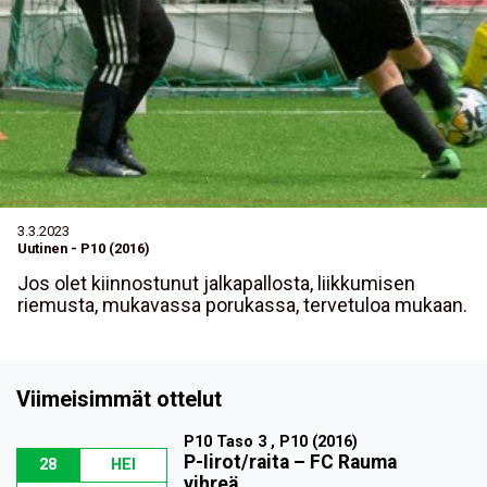
3.3.2023
Uutinen
-
P10 (2016)
Jos olet kiinnostunut jalkapallosta, liikkumisen
riemusta, mukavassa porukassa, tervetuloa mukaan.
Viimeisimmät ottelut
P10 Taso 3 , P10 (2016)
P-Iirot/raita
–
FC Rauma
28
HEI
vihreä