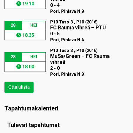
19.10
0 - 4
Pori, Pihlava N B
P10 Taso 3 , P10 (2016)
28
HEI
FC Rauma vihreä
–
PTU
0 - 5
18.35
Pori, Pihlava N A
P10 Taso 3 , P10 (2016)
MuSa/Green
–
FC Rauma
28
HEI
vihreä
18.00
2 - 0
Pori, Pihlava N B
Ottelulista
Tapahtumakalenteri
Tulevat tapahtumat