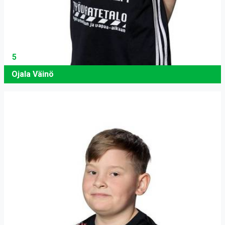
5
Ojala Väinö