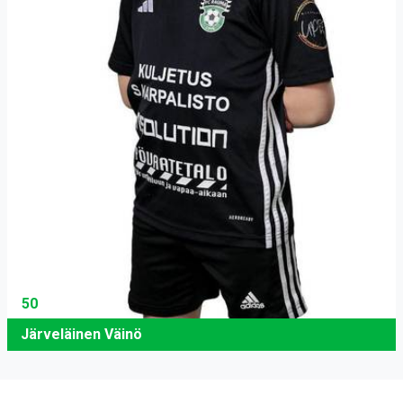
50
Järveläinen Väinö