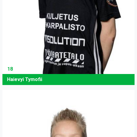
18
Haievyi Tymofii