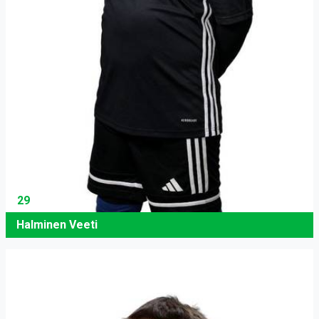
29
Halminen Veeti