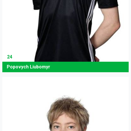
24
Popovych Liubomyr