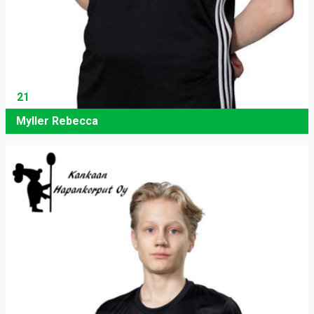
21
Myller Rebecca