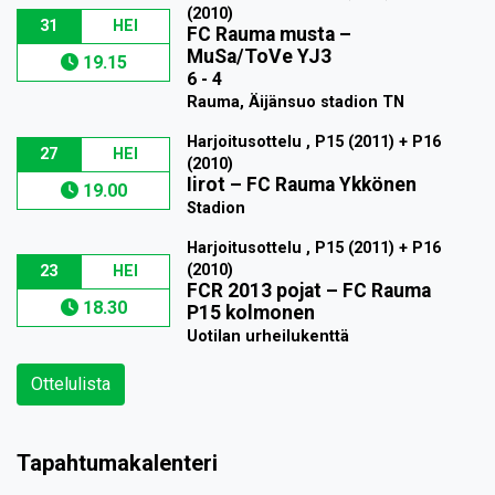
(2010)
31
HEI
FC Rauma musta
–
MuSa/ToVe YJ3
19.15
6 - 4
Rauma, Äijänsuo stadion TN
Harjoitusottelu , P15 (2011) + P16
27
HEI
(2010)
Iirot
–
FC Rauma Ykkönen
19.00
Stadion
Harjoitusottelu , P15 (2011) + P16
(2010)
23
HEI
FCR 2013 pojat
–
FC Rauma
18.30
P15 kolmonen
Uotilan urheilukenttä
Ottelulista
Tapahtumakalenteri