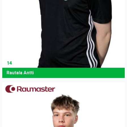
14
Rautala Antti