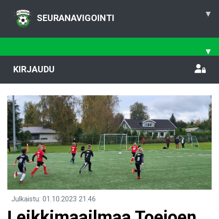
▾
SEURANAVIGOINTI
▾
KIRJAUDU
Julkaistu
:
01.10.2023
21.46
Leikkimaailmaa Toejoen