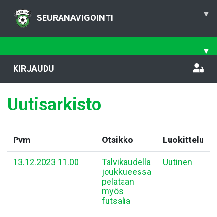
▾
SEURANAVIGOINTI
▾
KIRJAUDU
Uutisarkisto
Pvm
Otsikko
Luokittelu
13.12.2023 11.00
Talvikaudella
Uutinen
joukkueessa
pelataan
myös
futsalia