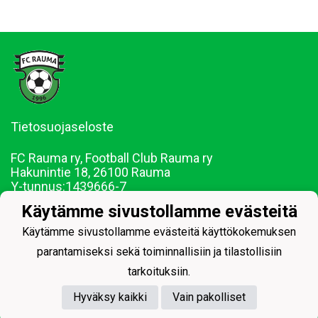
Tietosuojaseloste
FC Rauma ry, Football Club Rauma ry
Hakunintie 18, 26100 Rauma
Y-tunnus:
1439666-7
Puh. 044-0228290
Käytämme sivustollamme evästeitä
Sähköposti: juniorit@fcrauma.com
Käytämme sivustollamme evästeitä käyttökokemuksen
parantamiseksi sekä toiminnallisiin ja tilastollisiin
tarkoituksiin.
Hyväksy kaikki
Vain pakolliset
Powered by