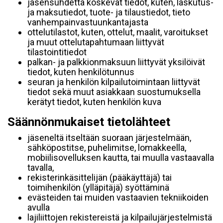
jäsensuhdetta koskevat tiedot, kuten, laskutus-
ja maksutiedot, tuote- ja tilaustiedot, tieto
vanhempainvastuunkantajasta
ottelutilastot, kuten, ottelut, maalit, varoitukset
ja muut ottelutapahtumaan liittyvät
tilastointitiedot
palkan- ja palkkionmaksuun liittyvät yksilöivät
tiedot, kuten henkilötunnus
seuran ja henkilön kilpailutoimintaan liittyvät
tiedot sekä muut asiakkaan suostumuksella
kerätyt tiedot, kuten henkilön kuva
Säännönmukaiset tietolähteet
jäseneltä itseltään suoraan järjestelmään,
sähköpostitse, puhelimitse, lomakkeella,
mobiilisovelluksen kautta, tai muulla vastaavalla
tavalla,
rekisterinkäsittelijän (pääkäyttäjä) tai
toimihenkilön (ylläpitäjä) syöttäminä
evästeiden tai muiden vastaavien tekniikoiden
avulla
lajiliittojen rekistereistä ja kilpailujärjestelmistä