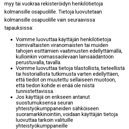
myy tai vuokraa rekisteröidyn henkilötietoja
kolmansille osapuolille. Tietoja luovutetaan
kolmansille osapuolille vain seuraavissa
tapauksissa:
Voimme luovuttaa käyttäjän henkilötietoja
toimivaltaisten viranomaisten tai muiden
tahojen esittämien vaatimusten edellyttämällä,
kulloinkin voimassaolevaan lainsäädäntöön
perustuvalla, tavalla.
Voimme luovuttaa tietoja tilastollista, tieteellistä
tai historiallista tutkimusta varten edellyttäen,
että tiedot on muutettu sellaiseen muotoon,
että tiedon kohde ei enää ole niistä
tunnistettavissa.
Jos käyttäjä on erikseen antanut
suostumuksensa seuran
yhteistyökumppaneiden sähköiseen
suoramarkkinointiin, voidaan käyttäjän tietoja
luovuttaa tarkoin valituille
yhteistyökumppaneille