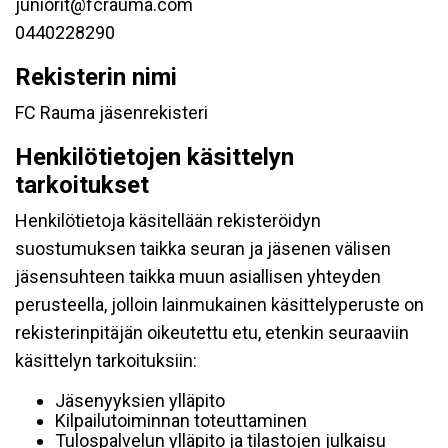
juniorit@fcrauma.com
0440228290
Rekisterin nimi
FC Rauma jäsenrekisteri
Henkilötietojen käsittelyn
tarkoitukset
Henkilötietoja käsitellään rekisteröidyn
suostumuksen taikka seuran ja jäsenen välisen
jäsensuhteen taikka muun asiallisen yhteyden
perusteella, jolloin lainmukainen käsittelyperuste on
rekisterinpitäjän oikeutettu etu, etenkin seuraaviin
käsittelyn tarkoituksiin:
Jäsenyyksien ylläpito
Kilpailutoiminnan toteuttaminen
Tulospalvelun ylläpito ja tilastojen julkaisu