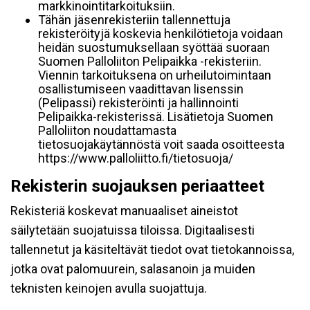
markkinointitarkoituksiin.
Tähän jäsenrekisteriin tallennettuja
rekisteröityjä koskevia henkilötietoja voidaan
heidän suostumuksellaan syöttää suoraan
Suomen Palloliiton Pelipaikka -rekisteriin.
Viennin tarkoituksena on urheilutoimintaan
osallistumiseen vaadittavan lisenssin
(Pelipassi) rekisteröinti ja hallinnointi
Pelipaikka-rekisterissä. Lisätietoja Suomen
Palloliiton noudattamasta
tietosuojakäytännöstä voit saada osoitteesta
https://www.palloliitto.fi/tietosuoja/
Rekisterin suojauksen periaatteet
Rekisteriä koskevat manuaaliset aineistot
säilytetään suojatuissa tiloissa. Digitaalisesti
tallennetut ja käsiteltävät tiedot ovat tietokannoissa,
jotka ovat palomuurein, salasanoin ja muiden
teknisten keinojen avulla suojattuja.