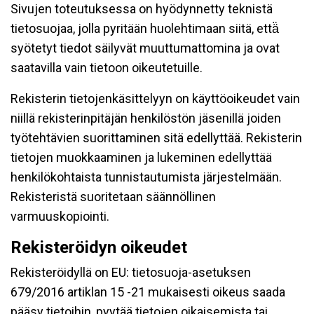
Sivujen toteutuksessa on hyödynnetty teknistä
tietosuojaa, jolla pyritään huolehtimaan siitä, että̈
syötetyt tiedot säilyvät muuttumattomina ja ovat
saatavilla vain tietoon oikeutetuille.
Rekisterin tietojenkäsittelyyn on käyttöoikeudet vain
niillä rekisterinpitäjän henkilöstön jäsenillä joiden
työtehtävien suorittaminen sitä edellyttää. Rekisterin
tietojen muokkaaminen ja lukeminen edellyttää
henkilökohtaista tunnistautumista järjestelmään.
Rekisteristä suoritetaan säännöllinen
varmuuskopiointi.
Rekisteröidyn oikeudet
Rekisteröidyllä on EU: tietosuoja-asetuksen
679/2016 artiklan 15 -21 mukaisesti oikeus saada
pääsy tietoihin, pyytää tietojen oikaisemista tai