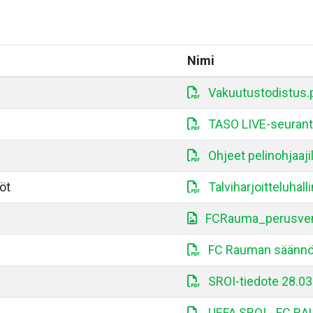
Nimi
Vakuutustodistus.
TASO LIVE-seurant
Ohjeet pelinohjaaji
öt
Talviharjoitteluhal
FCRauma_perusvers
FC Rauman säännö
SROI-tiedote 28.03
UEFA SROI - FC R