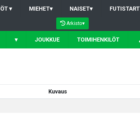
TÖT
▾
MIEHET
▾
NAISET
▾
FUTISTART
Arkisto
▾
▾
JOUKKUE
TOIMIHENKILÖT
Kuvaus