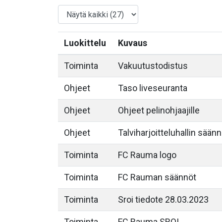
Luokittelu
Kuvaus
Toiminta
Vakuutustodistus
Ohjeet
Taso liveseuranta
Ohjeet
Ohjeet pelinohjaajille
Ohjeet
Talviharjoitteluhallin säänn
Toiminta
FC Rauma logo
Toiminta
FC Rauman säännöt
Toiminta
Sroi tiedote 28.03.2023
Toiminta
FC Rauma SROI