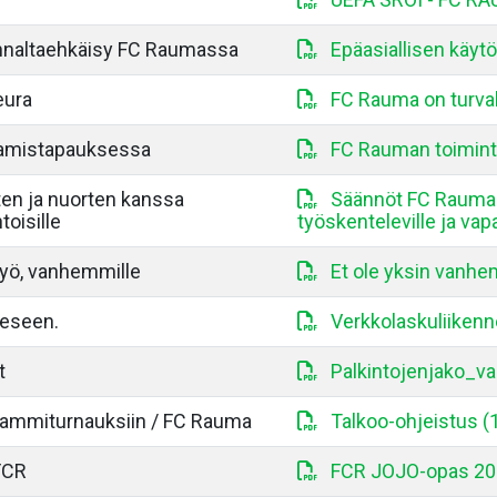
ennaltaehkäisy FC Raumassa
Epäasiallisen käy
eura
FC Rauma on turval
aamistapauksessa
FC Rauman toimint
en ja nuorten kanssa
Säännöt FC Raumas
toisille
työskenteleville ja vap
styö, vanhemmille
Et ole yksin vanhe
eeseen.
Verkkolaskuliikenn
t
Palkintojenjako_va
 tammiturnauksiin / FC Rauma
Talkoo-ohjeistus (
FCR
FCR JOJO-opas 20