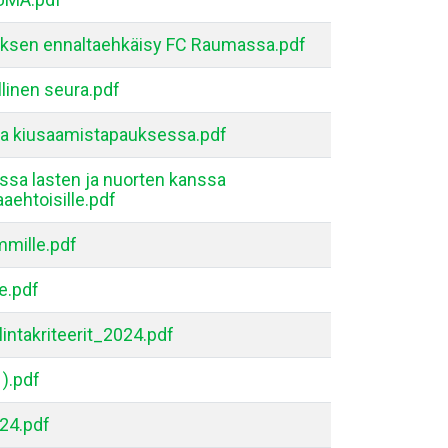
töksen ennaltaehkäisy FC Raumassa.pdf
linen seura.pdf
a kiusaamistapauksessa.pdf
sa lasten ja nuorten kanssa
aaehtoisille.pdf
mmille.pdf
e.pdf
lintakriteerit_2024.pdf
1).pdf
24.pdf