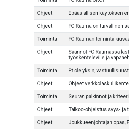
Ohjeet
Epäasiallisen käytöksen 
Ohjeet
FC Rauma on turvallinen s
Toiminta
FC Rauman toiminta kius
Ohjeet
Säännöt FC Raumassa last
työskenteleville ja vapaaeh
Toiminta
Et ole yksin, vastuullisuu
Ohjeet
Ohjeet verkkolaskuliikent
Toiminta
Seuran palkinnot ja kriteeri
Ohjeet
Talkoo-ohjeistus syys- ja
Ohjeet
Joukkueenjohtajan opas, 