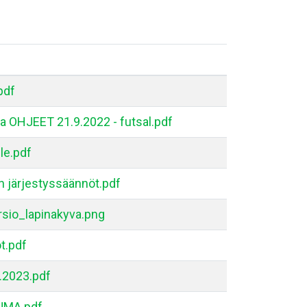
pdf
a OHJEET 21.9.2022 - futsal.pdf
lle.pdf
lin järjestyssäännöt.pdf
io_lapinakyva.png
t.pdf
.2023.pdf
AUMA.pdf