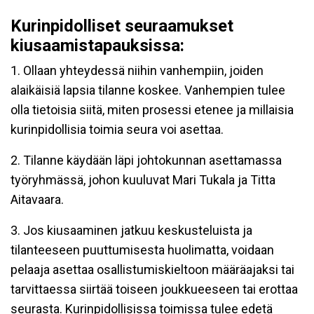
Kurinpidolliset seuraamukset
kiusaamistapauksissa:
1. Ollaan yhteydessä niihin vanhempiin, joiden
alaikäisiä lapsia tilanne koskee. Vanhempien tulee
olla tietoisia siitä, miten prosessi etenee ja millaisia
kurinpidollisia toimia seura voi asettaa.
2. Tilanne käydään läpi johtokunnan asettamassa
työryhmässä, johon kuuluvat Mari Tukala ja Titta
Aitavaara.
3. Jos kiusaaminen jatkuu keskusteluista ja
tilanteeseen puuttumisesta huolimatta, voidaan
pelaaja asettaa osallistumiskieltoon määräajaksi tai
tarvittaessa siirtää toiseen joukkueeseen tai erottaa
seurasta. Kurinpidollisissa toimissa tulee edetä