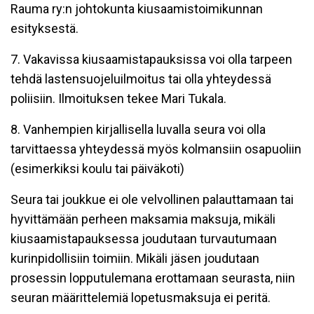
Rauma ry:n johtokunta kiusaamistoimikunnan
esityksestä.
7. Vakavissa kiusaamistapauksissa voi olla tarpeen
tehdä lastensuojeluilmoitus tai olla yhteydessä
poliisiin. Ilmoituksen tekee Mari Tukala.
8. Vanhempien kirjallisella luvalla seura voi olla
tarvittaessa yhteydessä myös kolmansiin osapuoliin
(esimerkiksi koulu tai päiväkoti)
Seura tai joukkue ei ole velvollinen palauttamaan tai
hyvittämään perheen maksamia maksuja, mikäli
kiusaamistapauksessa joudutaan turvautumaan
kurinpidollisiin toimiin. Mikäli jäsen joudutaan
prosessin lopputulemana erottamaan seurasta, niin
seuran määrittelemiä lopetusmaksuja ei peritä.