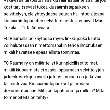
Vakavissa tai toistuvissa kiusaamistilanteissa, tai jos
koet tarvitsevasi tukea kiusaamistapauksen
selvittelyyn, ole yhteydessä seuran hallintoon, jossa
kiusaamistapausten selvittämisestä vastaavat Mari
Tukala ja Titta Aitavaara.
FC Raumalla on käytössä myös linkki, jonka kautta
voi halutessaan nimettömänäkin tehdä ilmoituksen,
mikäli havaitsee epäasiallista toimintaa.
FC Rauma ry on määritellyt kurinpidolliset toimet,
mikäli kiusaamista ei saada loppumaan selvittelyjen
ja keskustelujen avulla ja kiusaaminen on jatkuvaa
tai toistuvaa. Kiusaamistapaukset ja prosessi
dokumentoidaan: Mitä on tapahtunut ja milloin? Mitä
toimenpiteitä on tehty?