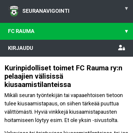
▾
SEURANAVIGOINTI
FC RAUMA
▾
KIRJAUDU
Kurinpidolliset toimet FC Rauma ry:n
pelaajien välisissä
kiusaamistilanteissa
Mikäli seuran työntekijän tai vapaaehtoisen tietoon
tulee kiusaamistapaus, on siihen tärkeää puuttua
välittömästi. Hyviä vinkkejä kiusaamistapausten
hoitamiseen löytyy esim. Et ole yksin -sivustolta.