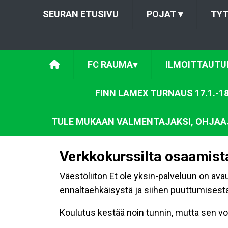
SEURAN ETUSIVU
POJAT
▾
TY
FC RAUMA
▾
ILMOITTAUTU
FINN LAMEX TURNAUS 17.1.-18
TULE MUKAAN VALMENTAJAKSI, OHJAAJ
Verkkokurssilta osaamista
Väestöliiton Et ole yksin-palveluun on ava
ennaltaehkäisystä ja siihen puuttumisesta
Koulutus kestää noin tunnin, mutta sen v