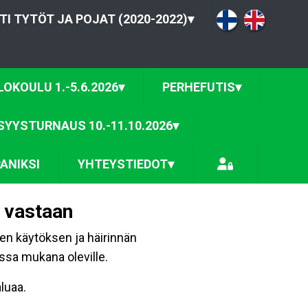
TI TYTÖT JA POJAT (2020-2022)
▾
OKOULU 1.-5.6.2026
▾
PERHEFUTIS
▾
SYYSTURNAUS 10.-11.10.2026
▾
ANIKSI
YHTEYSTIEDOT
▾
ä vastaan
sen käytöksen ja häirinnän
ssa mukana oleville.
luaa.