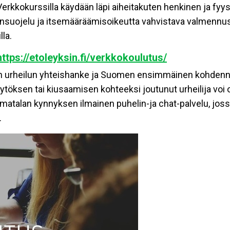
Verkkokurssilla käydään läpi aiheitakuten henkinen ja fyys
tensuojelu ja itsemääräämisoikeutta vahvistava valmennus
la.
https://etoleyksin.fi/verkkokoulutus/
sen urheilun yhteishanke ja Suomen ensimmäinen kohdenne
ytöksen tai kiusaamisen kohteeksi joutunut urheilija voi 
matalan kynnyksen ilmainen puhelin-ja chat-palvelu, joss
.