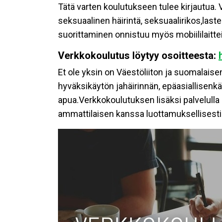
Tätä varten koulutukseen tulee kirjautua. 
seksuaalinen häirintä, seksuaalirikos,las
suorittaminen onnistuu myös mobiililaitteil
Verkkokoulutus löytyy osoitteesta:
Et ole yksin on Väestöliiton ja suomalai
hyväksikäytön jahäirinnän, epäasiallisenkä
apua.Verkkokoulutuksen lisäksi palvelulla 
ammattilaisen kanssa luottamuksellisesti