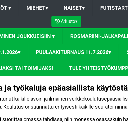
TÖT
▾
MIEHET
▾
NAISET
▾
FUTISTART
Arkisto
▾
MINEN JOUKKUEISIIN
▾
ROSMARIINI-JALKAPALL
.1.2026
▾
PUULAAKITURNAUS 11.7.2026
▾
AKSI TAI TOIMIJAKSI
TULE YHTEISTYÖKUMPP
 ja työkaluja epäasiallista käytöst
utunut kaikille avoin ja ilmainen verkkokoulutusepäasialli
. Koulutus onsuunnattu erityisesti kaikille seuratoiminna
oi suorittaa omassa tahdissa, niin monessa osassakuin ha