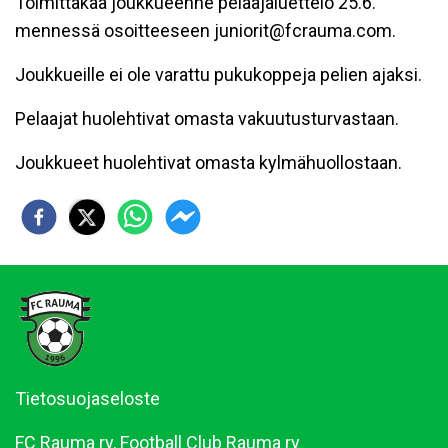
Toimittakaa joukkueenne pelaajaluettelo 25.6.
mennessä osoitteeseen juniorit@fcrauma.com.
Joukkueille ei ole varattu pukukoppeja pelien ajaksi.
Pelaajat huolehtivat omasta vakuutusturvastaan.
Joukkueet huolehtivat omasta kylmähuollostaan.
Tietosuojaseloste
FC Rauma ry, Football Club Rauma ry