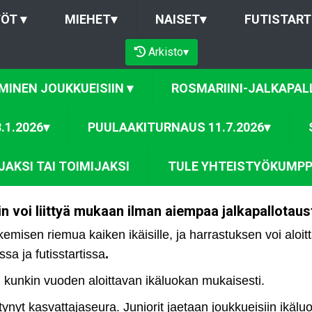
TÖT
▾
MIEHET
▾
NAISET
▾
FUTISTART
Arkisto
▾
MINEN JOUKKUEISIIN
▾
ROSMARIINI-JALKAPALL
.1.2026
▾
PUULAAKITURNAUS 11.7.2026
▾
AKSI TAI TOIMIJAKSI
TULE YHTEISTYÖKUMPP
 voi liittyä mukaan ilman aiempaa jalkapallotausta
kemisen riemua kaiken ikäisille, ja harrastuksen voi aloit
sa ja futisstartissa
.
, kunkin vuoden aloittavan ikäluokan mukaisesti.
tynyt kasvattajaseura. Juniorit jaetaan joukkueisiin ikäl