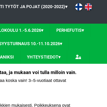
TI TYTÖT JA POJAT (2020-2022)
▾
OKOULU 1.-5.6.2026
▾
PERHEFUTIS
▾
SYYSTURNAUS 10.-11.10.2026
▾
ANIKSI
YHTEYSTIEDOT
▾
a, ja mukaan voi tulla milloin vain.
taa koska vain! 3–5-vuotiaat ottavat
uokkien mukaisesti. Poikkeuksena ovat