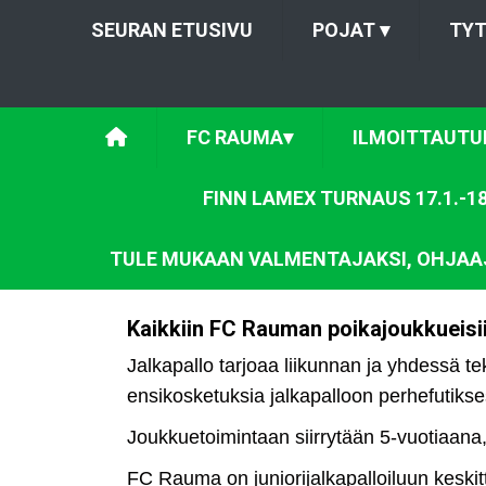
SEURAN ETUSIVU
POJAT
▾
TY
FC RAUMA
▾
ILMOITTAUTU
FINN LAMEX TURNAUS 17.1.-18
TULE MUKAAN VALMENTAJAKSI, OHJAAJ
Kaikkiin FC Rauman poikajoukkueisiin
Jalkapallo tarjoaa liikunnan ja yhdessä te
ensikosketuksia jalkapalloon perhefutikses
Joukkuetoimintaan siirrytään 5-vuotiaana
FC Rauma on juniorijalkapalloiluun keskit