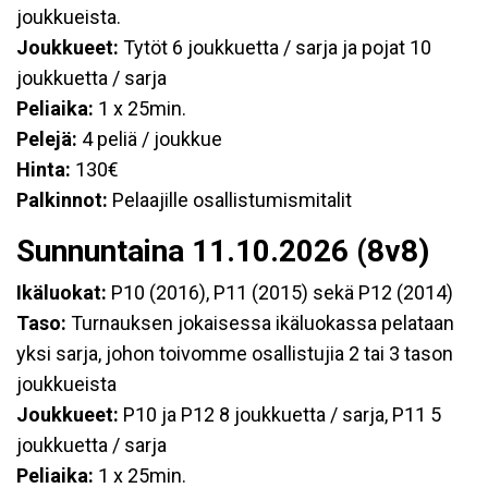
joukkueista.
Joukkueet:
Tytöt 6 joukkuetta / sarja ja pojat 10
joukkuetta / sarja
Peliaika:
1 x 25min.
Pelejä:
4 peliä / joukkue
Hinta:
130€
Palkinnot:
Pelaajille osallistumismitalit
Sunnuntaina 11.10.2026 (8v8)
Ikäluokat:
P10 (2016), P11 (2015) sekä P12 (2014)
Taso:
Turnauksen jokaisessa ikäluokassa pelataan
yksi sarja, johon toivomme osallistujia 2 tai 3 tason
joukkueista
Joukkueet:
P10 ja P12 8 joukkuetta / sarja, P11 5
joukkuetta / sarja
Peliaika:
1 x 25min.