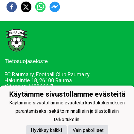
Tietosuojaseloste
FC Rauma ry, Football Club Rauma ry
Hakunintie 18, 26100 Rauma
Y-tunnus:
1439666-7
Puh. 044-0228290
Käytämme sivustollamme evästeitä
Sähköposti: juniorit@fcrauma.com
Käytämme sivustollamme evästeitä käyttökokemuksen
parantamiseksi sekä toiminnallisiin ja tilastollisiin
tarkoituksiin.
Hyväksy kaikki
Vain pakolliset