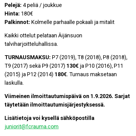
Pelejä:
4 peliä / joukkue
Hinta:
180€
Palkinnot:
Kolmelle parhaalle pokaali ja mitalit
Kaikki ottelut pelataan Äijänsuon
talviharjoitteluhallissa.
TURNAUSMAKSU:
P7 (2019), T8 (2018), P8 (2018),
T9 (2017) sekä P9 (2017)
130€
ja P10 (2016), P11
(2015) ja P12 (2014)
180€
. Turnaus maksetaan
laskulla.
Viimeinen ilmoittautumispäivä on 1.9.2026. Sarjat
täytetään ilmoittautumisjärjestyksessä.
Lisätietoja voi kysellä sähköpostilla
juniorit@fcrauma.com