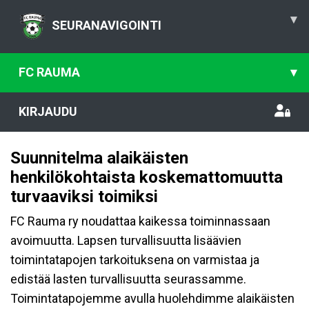
▾
SEURANAVIGOINTI
FC RAUMA
▾
KIRJAUDU
Suunnitelma alaikäisten
henkilökohtaista koskemattomuutta
turvaaviksi toimiksi
FC Rauma ry noudattaa kaikessa toiminnassaan
avoimuutta. Lapsen turvallisuutta lisäävien
toimintatapojen tarkoituksena on varmistaa ja
edistää lasten turvallisuutta seurassamme.
Toimintatapojemme avulla huolehdimme alaikäisten