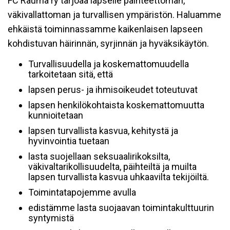
FC Rauma ry tarjoaa lapselle päihteettömän,
väkivallattoman ja turvallisen ympäristön. Haluamme
ehkäistä toiminnassamme kaikenlaisen lapseen
kohdistuvan häirinnän, syrjinnän ja hyväksikäytön.
Turvallisuudella ja koskemattomuudella
tarkoitetaan sitä, että
lapsen perus- ja ihmisoikeudet toteutuvat
lapsen henkilökohtaista koskemattomuutta
kunnioitetaan
lapsen turvallista kasvua, kehitystä ja
hyvinvointia tuetaan
lasta suojellaan seksuaalirikoksilta,
väkivaltarikollisuudelta, päihteiltä ja muilta
lapsen turvallista kasvua uhkaavilta tekijöiltä.
Toimintatapojemme avulla
edistämme lasta suojaavan toimintakulttuurin
syntymistä