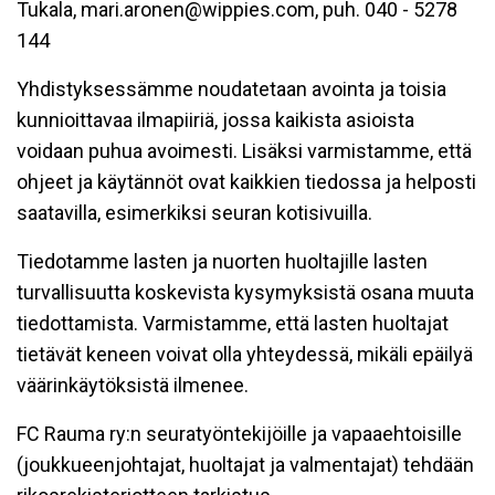
Tukala, mari.aronen@wippies.com, puh. 040 - 5278
144
Yhdistyksessämme noudatetaan avointa ja toisia
kunnioittavaa ilmapiiriä, jossa kaikista asioista
voidaan puhua avoimesti. Lisäksi varmistamme, että
ohjeet ja käytännöt ovat kaikkien tiedossa ja helposti
saatavilla, esimerkiksi seuran kotisivuilla.
Tiedotamme lasten ja nuorten huoltajille lasten
turvallisuutta koskevista kysymyksistä osana muuta
tiedottamista. Varmistamme, että lasten huoltajat
tietävät keneen voivat olla yhteydessä, mikäli epäilyä
väärinkäytöksistä ilmenee.
FC Rauma ry:n seuratyöntekijöille ja vapaaehtoisille
(joukkueenjohtajat, huoltajat ja valmentajat) tehdään