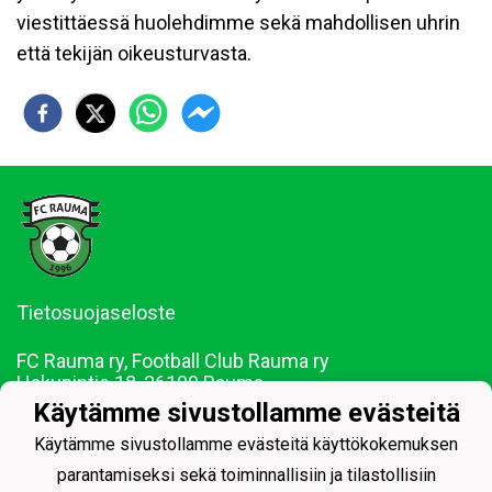
viestittäessä huolehdimme sekä mahdollisen uhrin
että tekijän oikeusturvasta.
Tietosuojaseloste
FC Rauma ry, Football Club Rauma ry
Hakunintie 18, 26100 Rauma
Y-tunnus:
1439666-7
Käytämme sivustollamme evästeitä
Puh. 044-0228290
Käytämme sivustollamme evästeitä käyttökokemuksen
Sähköposti: juniorit@fcrauma.com
parantamiseksi sekä toiminnallisiin ja tilastollisiin