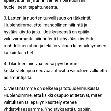
epäiltyä, uhria ja uhrin vanhempia kuullaan
huolellisesti tapahtuneesta.
3. Lasten ja nuorten turvallisuus on tärkeintä.
Huolehdimme, ettei mahdollinen häirintä ja
hyväksikäyttö jatku. Jos kyseessä on epäily
vakavammasta häirinnästä tai hyväksikäytöstä,
mahdollisen uhrin ja tekijän välinen kanssakäyminen
katkaistaan heti.
4. Tilanteen niin vaatiessa pyydämme
keskusteluapua neuvoa antavalta vaitiolovelvolliselta
asiantuntijalta.
5. Viestintämme on selkeää ja totuudenmukaista.
Huolehdimme, että kaikki osapuolet tietävät, miten
valituksen tai epäilyn käsittely etenee
yhdistyksessämme. Yhdistyksestä ulospäin