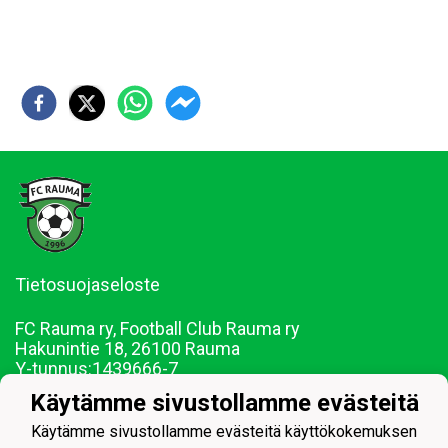
Tietosuojaseloste
FC Rauma ry, Football Club Rauma ry
Hakunintie 18, 26100 Rauma
Y-tunnus:
1439666-7
Puh. 044-0228290
Käytämme sivustollamme evästeitä
Sähköposti: juniorit@fcrauma.com
Käytämme sivustollamme evästeitä käyttökokemuksen