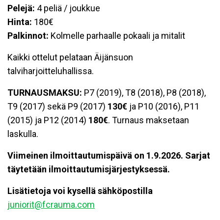
Pelejä:
4 peliä / joukkue
Hinta:
180€
Palkinnot:
Kolmelle parhaalle pokaali ja mitalit
Kaikki ottelut pelataan Äijänsuon
talviharjoitteluhallissa.
TURNAUSMAKSU:
P7 (2019), T8 (2018), P8 (2018),
T9 (2017) sekä P9 (2017)
130€
ja P10 (2016), P11
(2015) ja P12 (2014)
180€
. Turnaus maksetaan
laskulla.
Viimeinen ilmoittautumispäivä on 1.9.2026. Sarjat
täytetään ilmoittautumisjärjestyksessä.
Lisätietoja voi kysellä sähköpostilla
juniorit@fcrauma.com