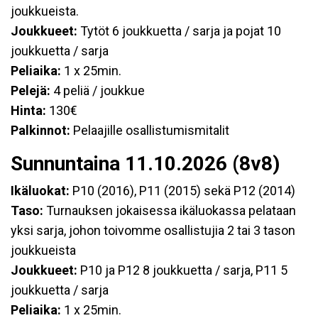
joukkueista.
Joukkueet:
Tytöt 6 joukkuetta / sarja ja pojat 10
joukkuetta / sarja
Peliaika:
1 x 25min.
Pelejä:
4 peliä / joukkue
Hinta:
130€
Palkinnot:
Pelaajille osallistumismitalit
Sunnuntaina 11.10.2026 (8v8)
Ikäluokat:
P10 (2016), P11 (2015) sekä P12 (2014)
Taso:
Turnauksen jokaisessa ikäluokassa pelataan
yksi sarja, johon toivomme osallistujia 2 tai 3 tason
joukkueista
Joukkueet:
P10 ja P12 8 joukkuetta / sarja, P11 5
joukkuetta / sarja
Peliaika:
1 x 25min.