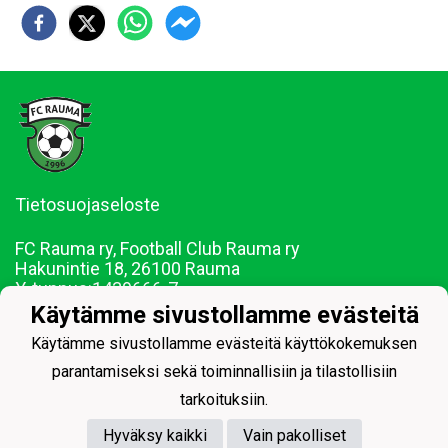
Tietosuojaseloste
FC Rauma ry, Football Club Rauma ry
Hakunintie 18, 26100 Rauma
Y-tunnus:
1439666-7
Puh. 044-0228290
Käytämme sivustollamme evästeitä
Sähköposti: juniorit@fcrauma.com
Käytämme sivustollamme evästeitä käyttökokemuksen
parantamiseksi sekä toiminnallisiin ja tilastollisiin
tarkoituksiin.
Hyväksy kaikki
Vain pakolliset